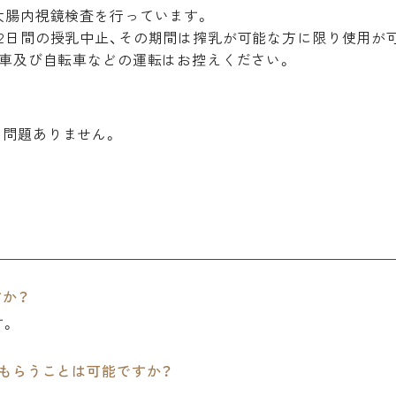
大腸内視鏡検査を行っています。
2日間の授乳中止、その期間は搾乳が可能な方に限り使用が
動車及び自転車などの運転はお控えください。
？
も問題ありません。
すか？
す。
もらうことは可能ですか？