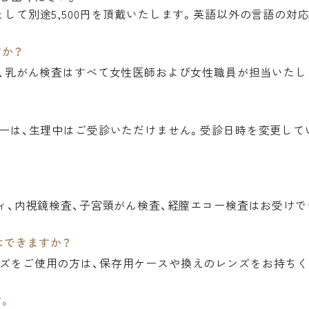
として別途5,500円を頂戴いたします。英語以外の言語の対
すか？
）、乳がん検査はすべて女性医師および女性職員が担当いたし
コーは、生理中はご受診いただけません。受診日時を変更して
フィ、内視鏡検査、子宮頸がん検査、経膣エコー検査はお受けで
はできますか？
ズをご使用の方は、保存用ケースや換えのレンズをお持ちく
。